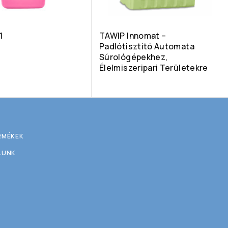
1
TAWIP Innomat –
Padlótisztító Automata
Súrológépekhez,
Élelmiszeripari Területekre
RMÉKEK
LUNK