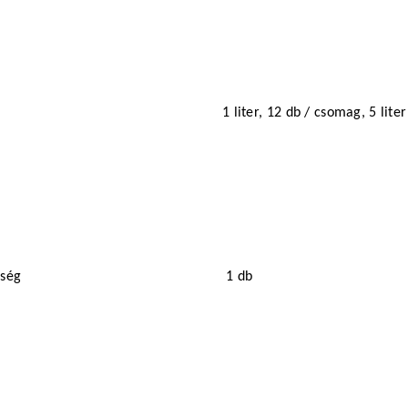
1 liter, 12 db / csomag, 5 liter
iség
1 db