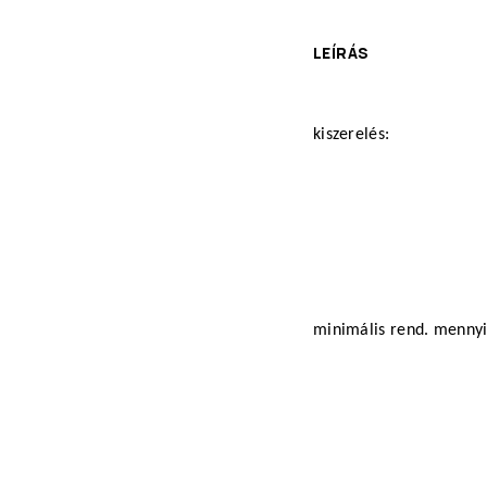
LEÍRÁS
kiszerelés:
minimális rend. menny