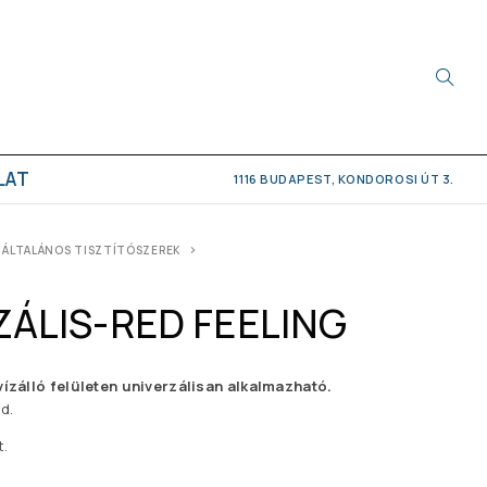
LAT
1116 BUDAPEST, KONDOROSI ÚT 3.
ÁLTALÁNOS TISZTÍTÓSZEREK
ZÁLIS-RED FEELING
vízálló felületen univerzálisan alkalmazható.
d.
t.