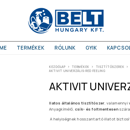
ME
TERMÉKEK
RÓLUNK
GYIK
KAPCSO
KEZDŐLAP
TERMÉKEK
TISZTÍTÓSZEREK
AKTIVIT UNIVERZÁLIS-RED FEELING
AKTIVIT UNIVER
llatos általános tisztítószer
, valamennyi
Anyagkímélő,
csík- és foltmentesen
szára
A helyiségnek hosszantartó illatot biztosí