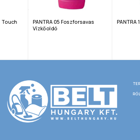
s Touch
PANTRA 05 Foszforsavas
PANTRA 1
Vízkőoldó
TE
RÓ