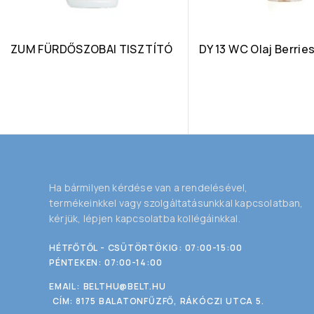
ZUM FÜRDŐSZOBAI TISZTÍTÓ
DY 13 WC Olaj Berrie
Ha bármilyen kérdése van a rendelésével,
termékeinkkel vagy szolgáltatásunkkal kapcsolatban,
kérjük, lépjen kapcsolatba kollégáinkkal.
HÉTFŐTŐL - CSÜTÖRTÖKIG: 07:00-15:00
PÉNTEKEN: 07:00-14:00
EMAIL:
BELTHU@BELT.HU
CÍM: 8175 BALATONFŰZFŐ, RÁKÓCZI UTCA 5.