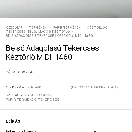
KEZDŐLAP
TERMÉKEK
PAPÍR TERMÉKEK
KÉZTÖRLŐK
TEKERCSES (BELSŐ MAGOS) KÉZTÖRLŐ
BELSŐ ADAGOLÁSÚ TEKERCSES KÉZTÖRLŐ MIDI -1460
Belső Adagolású Tekercses
Kéztörlő MIDI -1460
MEGOSZTÁS
CIKKSZÁM:
BTH1460
(BELSŐ MAGOS) KÉZTÖRLŐ
KATEGÓRIÁK:
KÉZTÖRLŐK
,
PAPÍR TERMÉKEK
,
TEKERCSES
LEÍRÁS
tekercs átmérő:
–