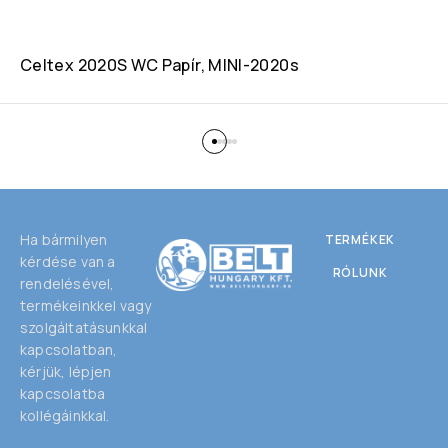
Celtex 2020S WC Papír, MINI-2020s
Ha bármilyen
TERMÉKEK
kérdése van a
RÓLUNK
rendelésével,
termékeinkkel vagy
szolgáltatásunkkal
kapcsolatban,
kérjük, lépjen
kapcsolatba
kollégáinkkal.