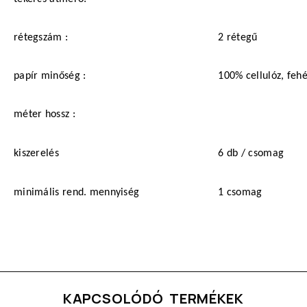
rétegszám :
2 rétegű
papír minőség :
100% cellulóz, feh
méter
hossz :
kiszerelés
6 db / csomag
minimális rend. mennyiség
1 csomag
KAPCSOLÓDÓ TERMÉKEK