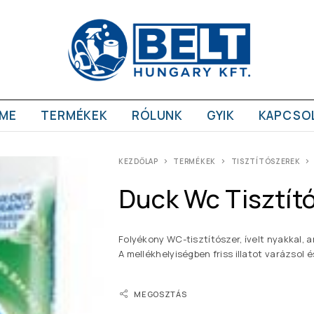
ME
TERMÉKEK
RÓLUNK
GYIK
KAPCSO
KEZDŐLAP
TERMÉKEK
TISZTÍTÓSZEREK
Duck Wc Tisztít
Folyékony WC-tisztítószer, ívelt nyakkal, a
A mellékhelyiségben friss illatot varázsol
MEGOSZTÁS