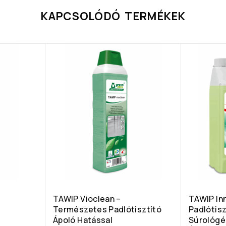
KAPCSOLÓDÓ TERMÉKEK
TAWIP Vioclean –
TAWIP In
Természetes Padlótisztító
Padlótis
Ápoló Hatással
Súrológé