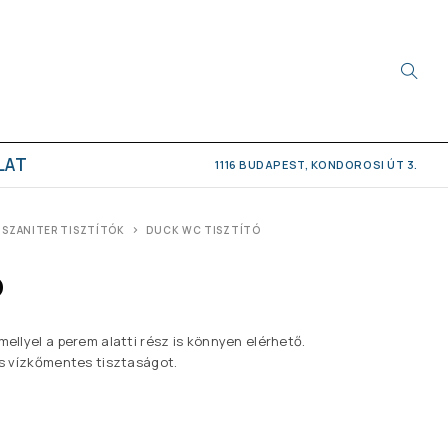
LAT
1116 BUDAPEST, KONDOROSI ÚT 3.
SZANITER TISZTÍTÓK
DUCK WC TISZTÍTÓ
ó
mellyel a perem alatti rész is könnyen elérhető.
 és vízkőmentes tisztaságot.