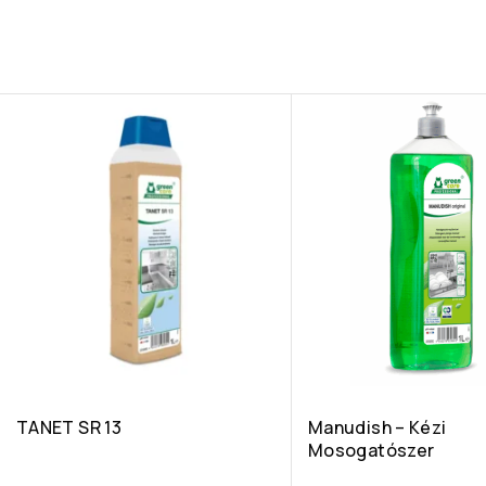
TANET SR 13
Manudish – Kézi
Mosogatószer