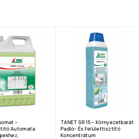
nomat –
TANET SR 15 – Környezetbarát
ztító Automata
Padló- És Felülettisztító
pekhez,
Koncentrátum