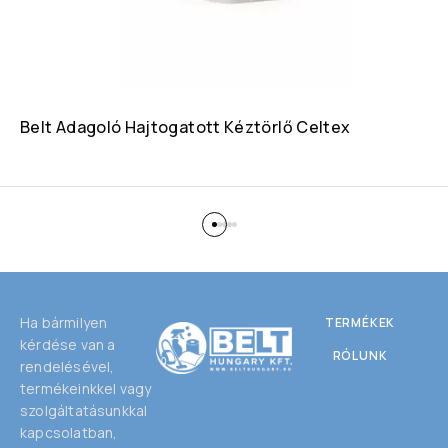
Belt Adagoló Hajtogatott Kéztörlő Celtex
Ha bármilyen
TERMÉKEK
kérdése van a
RÓLUNK
rendelésével,
termékeinkkel vagy
szolgáltatásunkkal
kapcsolatban,