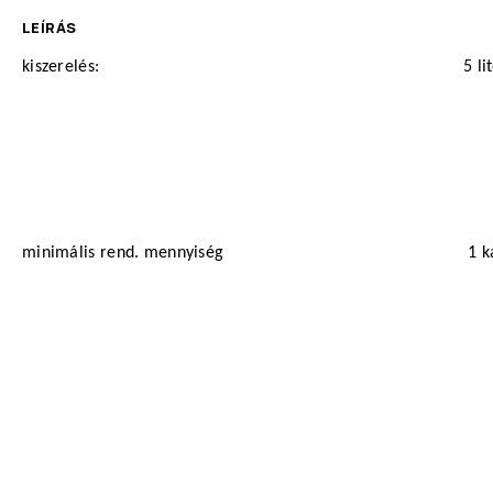
LEÍRÁS
kiszerelés:
5 li
minimális rend. mennyiség
1 k