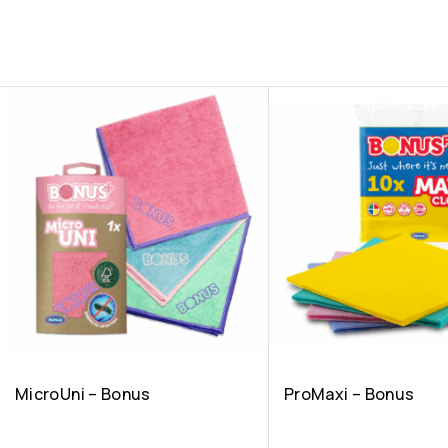
MicroUni – Bonus
ProMaxi – Bonus