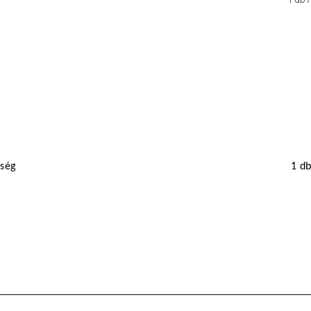
iség
1 d