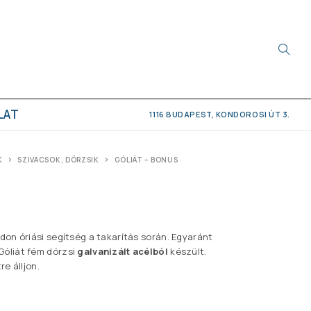
LAT
1116 BUDAPEST, KONDOROSI ÚT 3.
K
SZIVACSOK, DÖRZSIK
GÓLIÁT – BONUS
on óriási segítség a takarítás során. Egyaránt
 Góliát fém dörzsi
galvanizált acélból
készült.
re álljon.