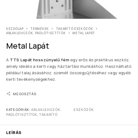
KEZDŐLAP
TERMÉKEK
TAKARÍTÓ ESZKÖZÖK
ABLAKLEHÚZÓK, PADLÓTISZTÍTÓK
METAL LAPÁT
Metal Lapát
A
TTS Lapát hosszúnyelű fém
egy erős és praktikus eszköz,
amely ideális a kerti vagy háztartási munkákhoz. Használható
például talaj ásásához, szemét összegyűjtéséhez vagy egyéb
kerti tevékenységekhez.
MEGOSZTÁS
KATEGÓRIÁK:
ABLAKLEHÚZÓK,
ESZKÖZÖK
PADLÓTISZTÍTÓK
,
TAKARÍTÓ
LEÍRÁS