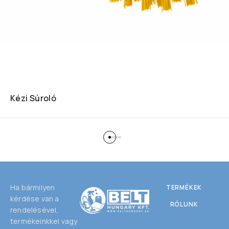
Kézi Súroló
Ha bármilyen
TERMÉKEK
kérdése van a
RÓLUNK
rendelésével,
termékeinkkel vagy