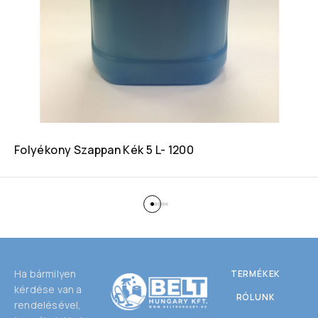
Folyékony Szappan Kék 5 L- 1200
Ha bármilyen
TERMÉKEK
kérdése van a
RÓLUNK
rendelésével,