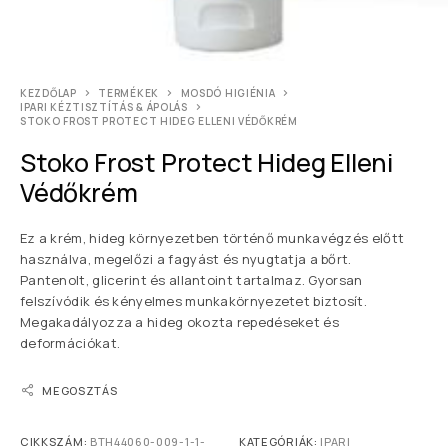
KEZDŐLAP
TERMÉKEK
MOSDÓ HIGIÉNIA
IPARI KÉZTISZTÍTÁS & ÁPOLÁS
STOKO FROST PROTECT HIDEG ELLENI VÉDŐKRÉM
Stoko Frost Protect Hideg Elleni
Védőkrém
Ez a krém, hideg környezetben történő munkavégzés előtt
használva, megelőzi a fagyást és nyugtatja a bőrt.
Pantenolt, glicerint és allantoint tartalmaz. Gyorsan
felszívódik és kényelmes munkakörnyezetet biztosít.
Megakadályozza a hideg okozta repedéseket és
deformációkat.
MEGOSZTÁS
CIKKSZÁM:
BTH44060-009-1-1-
KATEGÓRIÁK:
IPARI