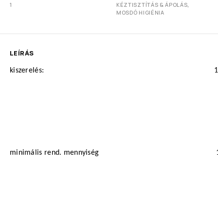
1
KÉZTISZTÍTÁS & ÁPOLÁS
,
MOSDÓ HIGIÉNIA
LEÍRÁS
kiszerelés:
1
minimális rend. mennyiség