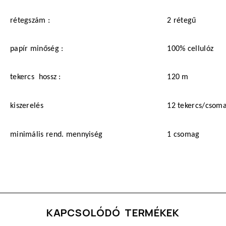
rétegszám :
2 rétegű
papír minőség :
100% cellulóz
tekercs
hossz :
120 m
kiszerelés
12 tekercs/csom
minimális rend. mennyiség
1 csomag
KAPCSOLÓDÓ TERMÉKEK