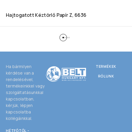
Hajtogatott Kéztörlő Papír Z, 6636
Ha bármilyen
TERMÉKEK
kérdése van a
RÓLUNK
rendelésével,
termékeinkkel vagy
szolgáltatásunkkal
kapcsolatban,
kérjük, lépjen
kapcsolatba
kollégáinkkal.
HÉTFŐTŐL -