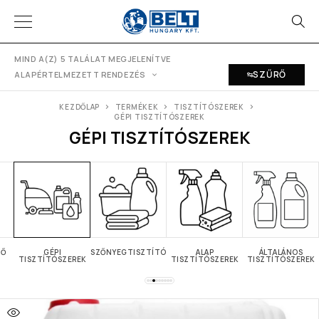
MIND A(Z) 5 TALÁLAT MEGJELENÍTVE
SZŰRŐ
ALAPÉRTELMEZETT RENDEZÉS
KEZDŐLAP
TERMÉKEK
TISZTÍTÓSZEREK
GÉPI TISZTÍTÓSZEREK
GÉPI TISZTÍTÓSZEREK
TŐ
GÉPI
SZŐNYEGTISZTÍTÓ
ALAP
ÁLTALÁNOS
TISZTÍTÓSZEREK
TISZTÍTÓSZEREK
TISZTÍTÓSZEREK