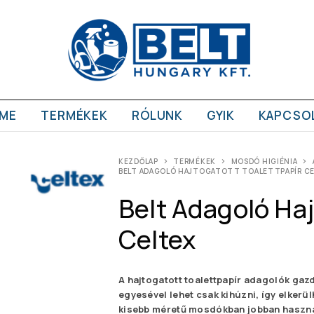
ME
TERMÉKEK
RÓLUNK
GYIK
KAPCSO
KEZDŐLAP
TERMÉKEK
MOSDÓ HIGIÉNIA
BELT ADAGOLÓ HAJTOGATOTT TOALETTPAPÍR CE
Belt Adagoló Haj
Celtex
A hajtogatott toalettpapír adagolók gaz
egyesével lehet csak kihúzni, így elkerü
kisebb méretű mosdókban jobban használ