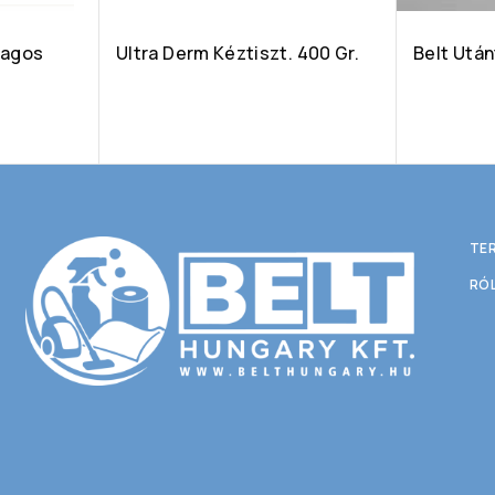
magos
Ultra Derm Kéztiszt. 400 Gr.
Belt Utá
TE
RÓ