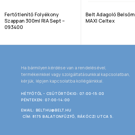
Fertőtlenítő Folyékony
Belt Adagoló Belső
Szappan 300ml RIA Sept –
MAXI Celtex
093400
Ha bármilyen kérdése van a rendelésével,
termékeinkkel vagy szolgáltatásunkkal kapcsolatban,
kérjük, lépjen kapcsolatba kollégáinkkal.
HÉTFŐTŐL - CSÜTÖRTÖKIG: 07:00-15:00
PÉNTEKEN: 07:00-14:00
EMAIL:
BELTHU@BELT.HU
CÍM: 8175 BALATONFŰZFŐ, RÁKÓCZI UTCA 5.