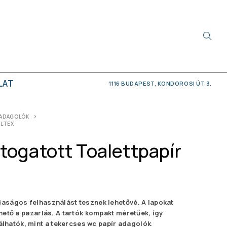
LAT
1116 BUDAPEST, KONDOROSI ÚT 3.
ADAGOLÓK
LTEX
togatott Toalettpapír
daságos felhasználást tesznek lehetővé. A lapokat
lhető a pazarlás. A tartók kompakt méretűek, így
hatók, mint a tekercses wc papír adagolók
.