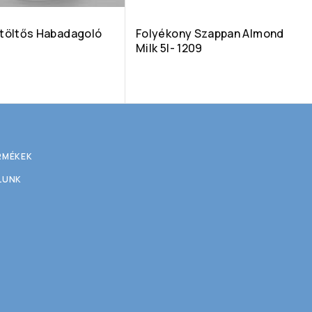
ntöltős Habadagoló
Folyékony Szappan Almond
Milk 5l- 1209
RMÉKEK
LUNK