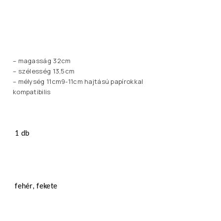
– magasság 32cm
– szélesség 13,5cm
– mélység 11cm9-11cm hajtású papírokkal
kompatibilis
1 db
fehér, fekete