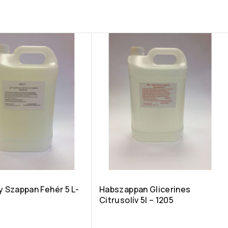
 Szappan Fehér 5 L-
Habszappan Glicerines
Citrusolív 5l – 1205