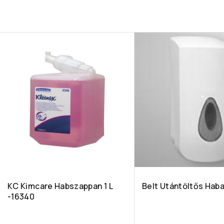
KC Kimcare Habszappan 1 L
Belt Utántöltős Hab
-16340