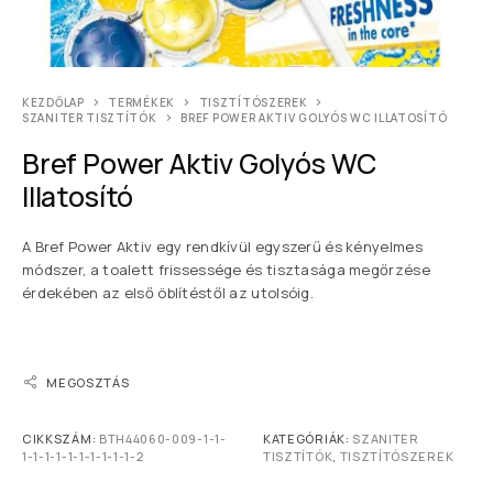
KEZDŐLAP
TERMÉKEK
TISZTÍTÓSZEREK
SZANITER TISZTÍTÓK
BREF POWER AKTIV GOLYÓS WC ILLATOSÍTÓ
Bref Power Aktiv Golyós WC
Illatosító
A Bref Power Aktiv egy rendkívül egyszerű és kényelmes
módszer, a toalett frissessége és tisztasága megőrzése
érdekében az első öblítéstől az utolsóig.
MEGOSZTÁS
CIKKSZÁM:
BTH44060-009-1-1-
KATEGÓRIÁK:
SZANITER
1-1-1-1-1-1-1-1-1-1-2
TISZTÍTÓK
,
TISZTÍTÓSZEREK