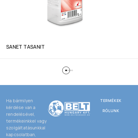
SANET TASANIT
Ha bármilyen
TERMÉKEK
kérdése van a
RÓLUNK
rendelésével,
termékeinkkel vagy
szolgáltatásunkkal
kapcsolatban,