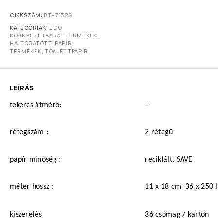
CIKKSZÁM:
BTH7132S
KATEGÓRIÁK:
ECO
KÖRNYEZETBARÁT TERMÉKEK
,
HAJTOGATOTT
,
PAPÍR
TERMÉKEK
,
TOALETTPAPÍR
LEÍRÁS
tekercs átmérő:
–
rétegszám :
2 rétegű
papír minőség :
reciklált, SAVE
méter
hossz :
11 x 18 cm, 36 x 250 
kiszerelés
36 csomag / karton