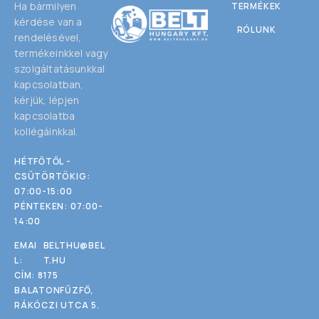
Ha bármilyen
TERMÉKEK
kérdése van a
RÓLUNK
rendelésével,
termékeinkkel vagy
szolgáltatásunkkal
kapcsolatban,
kérjük, lépjen
kapcsolatba
kollégáinkkal.
HÉTFŐTŐL -
CSÜTÖRTÖKIG:
07:00-15:00
PÉNTEKEN: 07:00-
14:00
EMAI
BELTHU@BEL
L:
T.HU
CÍM: 8175
BALATONFŰZFŐ,
RÁKÓCZI UTCA 5.