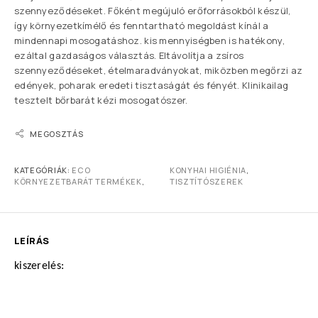
szennyeződéseket. Főként megújuló erőforrásokból készül,
így környezetkímélő és fenntartható megoldást kínál a
mindennapi mosogatáshoz. kis mennyiségben is hatékony,
ezáltal gazdaságos választás. Eltávolítja a zsíros
szennyeződéseket, ételmaradványokat, miközben megőrzi az
edények, poharak eredeti tisztaságát és fényét. Klinikailag
tesztelt bőrbarát kézi mosogatószer.
MEGOSZTÁS
KATEGÓRIÁK:
ECO
KONYHAI HIGIÉNIA
,
KÖRNYEZETBARÁT TERMÉKEK
,
TISZTÍTÓSZEREK
LEÍRÁS
kiszerelés: