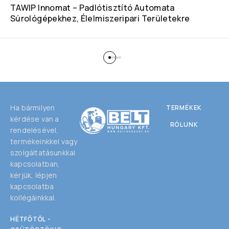
TAWIP Innomat – Padlótisztító Automata
Súrológépekhez, Élelmiszeripari Területekre
Ha bármilyen
TERMÉKEK
kérdése van a
RÓLUNK
rendelésével,
termékeinkkel vagy
szolgáltatásunkkal
kapcsolatban,
kérjük, lépjen
kapcsolatba
kollégáinkkal.
HÉTFŐTŐL -