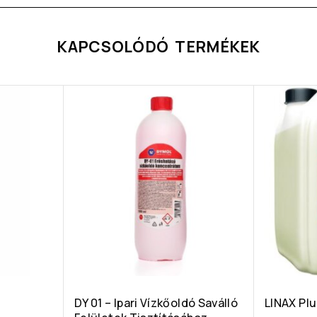
KAPCSOLÓDÓ TERMÉKEK
DY 01 – Ipari Vízkőoldó Saválló
LINAX Pl