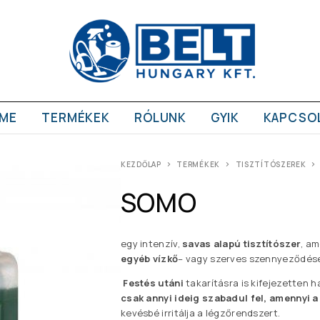
ME
TERMÉKEK
RÓLUNK
GYIK
KAPCSO
KEZDŐLAP
TERMÉKEK
TISZTÍTÓSZEREK
SOMO
egy intenzív,
savas alapú tisztítószer
, a
egyéb vízkő
– vagy szerves szennyeződések
Festés utáni
takarításra is kifejezetten 
csak annyi ideig szabadul fel, amennyi
kevésbé irritálja a légzőrendszert.