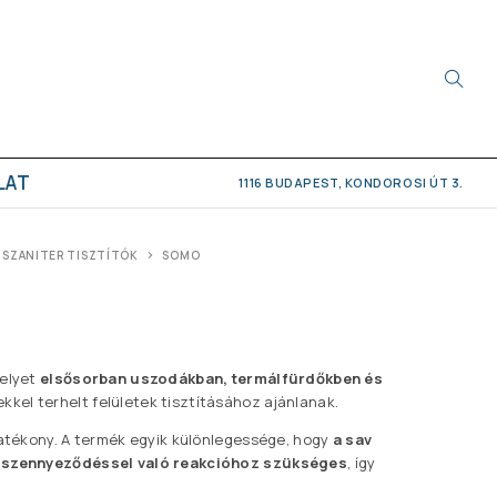
LAT
1116 BUDAPEST, KONDOROSI ÚT 3.
SZANITER TISZTÍTÓK
SOMO
melyet
elsősorban uszodákban, termálfürdőkben és
kel terhelt felületek tisztításához ajánlanak.
hatékony. A termék egyik különlegessége, hogy
a sav
 a szennyeződéssel való reakcióhoz szükséges
, így